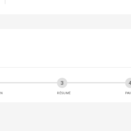
ON
RÉSUMÉ
PA